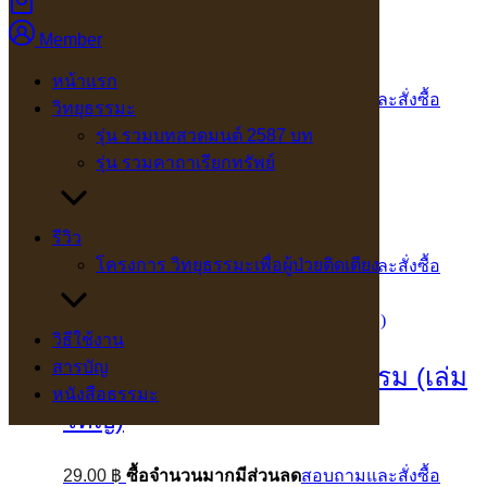
ว2740 แม่พระในบ้าน
Member
หน้าแรก
15.00
฿
ซื้อจำนวนมากมีส่วนลด
สอบถามและสั่งซื้อ
วิทยุธรรมะ
รุ่น รวมบทสวดมนต์ 2587 บท
รุ่น รวมคาถาเรียกทรัพย์
ว2742 วิธีแก้กรรมให้ได้ผล
รีวิว
โครงการ วิทยุธรรมะเพื่อผู้ป่วยติดเตียง
17.00
฿
ซื้อจำนวนมากมีส่วนลด
สอบถามและสั่งซื้อ
วิธีใช้งาน
สารบัญ
ว2744 การ์ตูน เหตุต้น-ผลกรรม (เล่ม
หนังสือธรรมะ
ใหญ่)
29.00
฿
ซื้อจำนวนมากมีส่วนลด
สอบถามและสั่งซื้อ