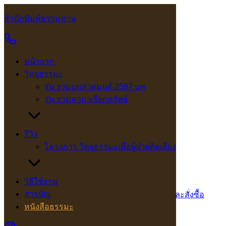
Skip
to
สำนักพิมพ์ธรรมทาน
Search
Search
content
for:
หนังสือธรรมะ
หน้าแรก
หนังสือธรรมะ
วิทยุธรรมะ
รุ่น รวมบทสวดมนต์ 2587 บท
Showing 1–12 of 16 results
รุ่น รวมคาถาเรียกทรัพย์
รีวิว
โครงการ วิทยุธรรมะเพื่อผู้ป่วยติดเตียง
ว2739 พ่อพระในบ้าน
วิธีใช้งาน
สารบัญ
15.00
฿
ซื้อจำนวนมากมีส่วนลด
สอบถามและสั่งซื้อ
หนังสือธรรมะ