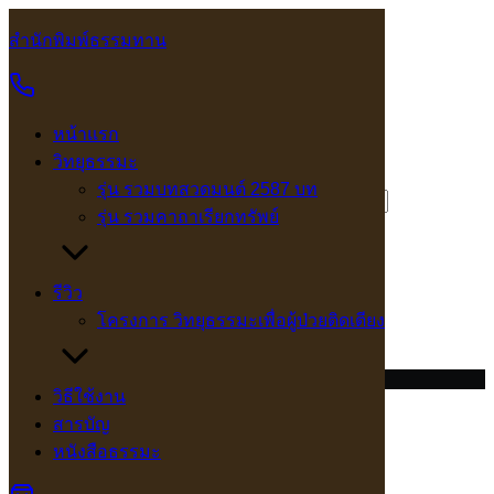
Skip
to
สำนักพิมพ์ธรรมทาน
Search
Search
content
for:
หน้าแรก
เข้าสู่ระบบ
วิทยุธรรมะ
รุ่น รวมบทสวดมนต์ 2587 บท
ต้องการ
ชื่อผู้ใช้หรือที่อยู่อีเมล
*
รุ่น รวมคาถาเรียกทรัพย์
ต้องการ
รหัสผ่าน
*
จำฉันไว้
เข้าสู่ระบบ
รีวิว
โครงการ วิทยุธรรมะเพื่อผู้ป่วยติดเตียง
ลืมรหัสผ่านของคุณ?
©2026 dhammatarn.net. All rights reserved.
วิธีใช้งาน
สารบัญ
หนังสือธรรมะ